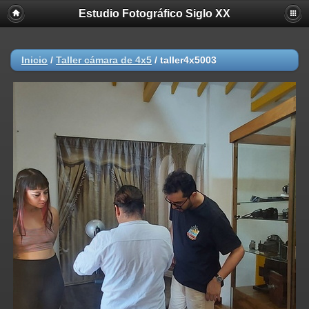
Estudio Fotográfico Siglo XX
Deprecated
: substr(): Passing null to parameter #1 ($string) of type
string is deprecated in
/home/akhmc5v0jjif/public_html/viztaz.org/estudiofotograficosiglo
on line
804
Inicio
/
Taller cámara de 4x5
/
taller4x5003