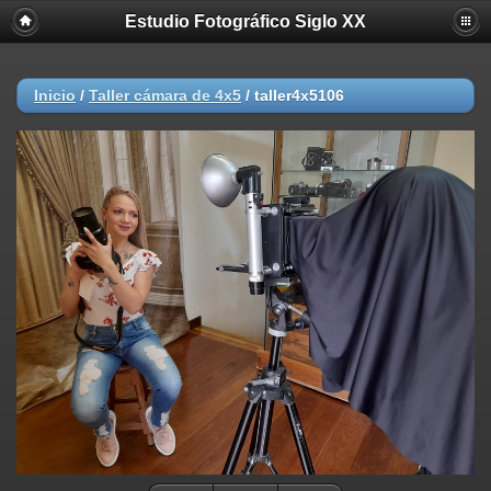
Estudio Fotográfico Siglo XX
Deprecated
: substr(): Passing null to parameter #1 ($string) of type
string is deprecated in
/home/akhmc5v0jjif/public_html/viztaz.org/estudiofotograficosiglo
on line
804
Inicio
/
Taller cámara de 4x5
/
taller4x5106