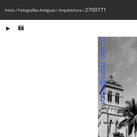
2700771
Inicio
/
Fotografías Antiguas
/
Arquitectura
/