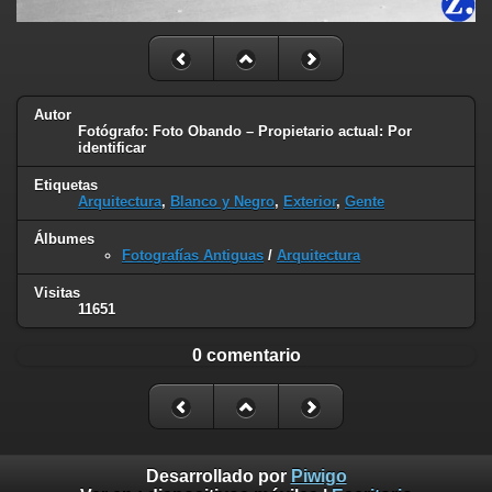
Autor
Fotógrafo: Foto Obando – Propietario actual: Por
identificar
Etiquetas
Arquitectura
,
Blanco y Negro
,
Exterior
,
Gente
Álbumes
Fotografías Antiguas
/
Arquitectura
Visitas
11651
0 comentario
Desarrollado por
Piwigo