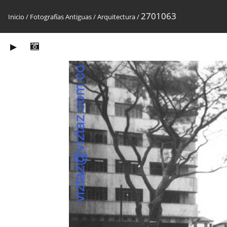
2701063
Inicio
/
Fotografías Antiguas
/
Arquitectura
/