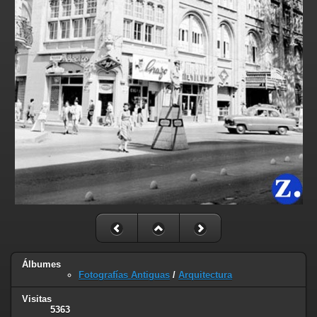
Álbumes
Fotografías Antiguas
/
Arquitectura
Visitas
5363