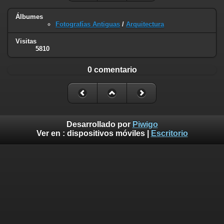
Álbumes
Fotografías Antiguas
/
Arquitectura
Visitas
5810
0 comentario
Desarrollado por
Piwigo
Ver en :
dispositivos móviles
|
Escritorio