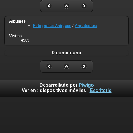
Álbumes
Fotografías Antiguas
/
Arquitectura
Visitas
4969
0 comentario
Desarrollado por
Piwigo
Ver en :
dispositivos móviles
|
Escritorio