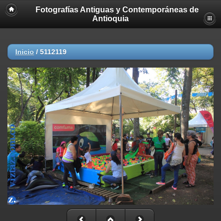
Fotografías Antiguas y Contemporáneas de
Deprecated
: strncmp(): Passing null to parameter #1 ($string1) of type
Antioquia
string is deprecated in
/home/akhmc5v0jjif/public_html/viztaz.org/galerias/gantigua/inclu
on line
447
Inicio
/
5112119