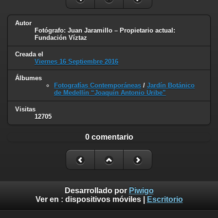
Autor
Fotógrafo: Juan Jaramillo – Propietario actual:
Fundación Víztaz
Creada el
Viernes 16 Septiembre 2016
Álbumes
Fotografías Contemporáneas
/
Jardín Botánico
de Medellín “Joaquín Antonio Uribe”
Visitas
12705
0 comentario
Desarrollado por
Piwigo
Ver en :
dispositivos móviles
|
Escritorio