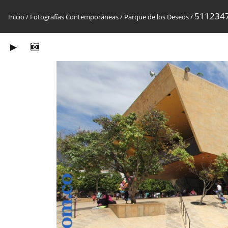
511234
Inicio
/
Fotografías Contemporáneas
/
Parque de los Deseos
/