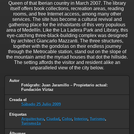
Queen of that Iberian country in March 2007. The library
itself offers book collections, recreation areas, reading
rooms, and free Internet access, among many other
services. The site has become a cultural revival and
gathering place for the inhabitants of this very populous
area of Medellín. Like the La Ladera Park and Library, this
eye-catching three-black-building complex was designed
by architect Giancarlo Mazzanti. The three structures,
together with the gondolas on their endless journey
through the Metrocable station, stand out on the slope of
the mountain amid the myriad houses that dot the hillside.
The setting affords the visitor and resident alike an
unparalleled view of the city below.
Autor
Fotógrafo: Juan Jaramillo – Propietario actual:
Fundación Víztaz
Creada el
Sábado 25 Julio 2009
Etiquetas
Arquitectura
,
Ciudad
,
Color
,
Interior
,
Turismo
,
Turismo1a
Álbumes