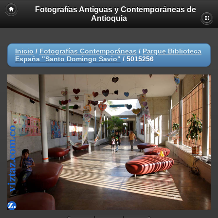
Fotografías Antiguas y Contemporáneas de
Antioquia
Inicio
/
Fotografías Contemporáneas
/
Parque Biblioteca
España "Santo Domingo Savio"
/
5015256