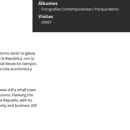
Álbumes
Fotografías Contemporáneas
/
Parque Berrío
Visitas
20667
orno están la iglesia
 la República, con la
ipal desde los tiempos
 la vida económica y
was still a small town
utions. Flanking the
 Republic, with its
omy and business still