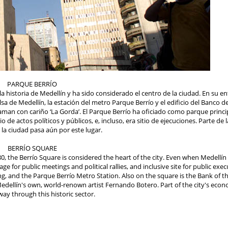
PARQUE BERRÍO
historia de Medellín y ha sido considerado el centro de la ciudad. En su ent
lsa de Medellín, la estación del metro Parque Berrío y el edificio del Banco de
aman con cariño ‘La Gorda’. El Parque Berrío ha oficiado como parque princ
de actos políticos y públicos, e, incluso, era sitio de ejecuciones. Parte de
 la ciudad pasa aún por este lugar.
BERRÍO SQUARE
0, the Berrío Square is considered the heart of the city. Even when Medellín 
 for public meetings and political rallies, and inclusive site for public exec
, and the Parque Berrío Metro Station. Also on the square is the Bank of the
dellín's own, world-renown artist Fernando Botero. Part of the city's econ
way through this historic sector.