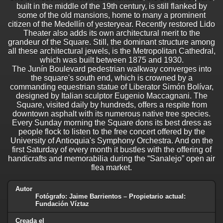
built in the middle of the 19th century, is still flanked by
some of the old mansions, home to many a prominent
citizen of the Medellín of yesteryear. Recently restored Lido
Theater also adds its own architectural merit to the
grandeur of the Square. Still, the dominant structure among
all these architectural jewels, is the Metropolitan Cathedral,
which was built between 1875 and 1930.
The Junín Boulevard pedestrian walkway converges into
the square's south end, which is crowned by a
commanding equestrian statue of Liberator Simón Bolívar,
designed by Italian sculptor Eugenio Maccagnani. The
Square, visited daily by hundreds, offers a respite from
downtown asphalt with its numerous native tree species.
Every Sunday morning the Square dons its best dress as
people flock to listen to the free concert offered by the
University of Antioquia's Symphony Orchestra. And on the
first Saturday of every month it bustles with the offering of
handicrafts and memorabilia during the “Sanalejo” open air
flea market.
Autor
Fotógrafo: Jaime Barrientos – Propietario actual:
Fundación Víztaz
Creada el