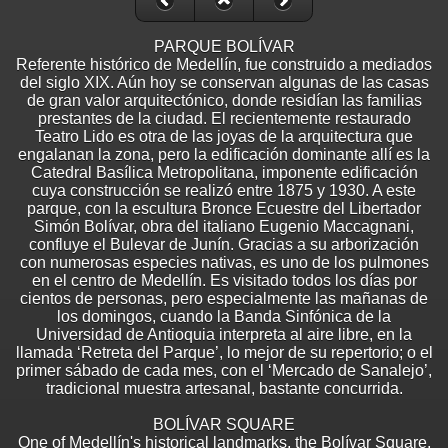
PARQUE BOLÍVAR
Referente histórico de Medellín, fue construido a mediados
del siglo XIX. Aún hoy se conservan algunas de las casas
de gran valor arquitectónico, donde residían las familias
prestantes de la ciudad. El recientemente restaurado
Teatro Lido es otra de las joyas de la arquitectura que
engalanan la zona, pero la edificación dominante allí es la
Catedral Basílica Metropolitana, imponente edificación
cuya construcción se realizó entre 1875 y 1930. A este
parque, con la escultura Bronce Ecuestre del Libertador
Simón Bolívar, obra del italiano Eugenio Maccagnani,
confluye el Bulevar de Junín. Gracias a su arborización
con numerosas especies nativas, es uno de los pulmones
en el centro de Medellín. Es visitado todos los días por
cientos de personas, pero especialmente las mañanas de
los domingos, cuando la Banda Sinfónica de la
Universidad de Antioquia interpreta al aire libre, en la
llamada ‘Retreta del Parque’, lo mejor de su repertorio; o el
primer sábado de cada mes, con el ‘Mercado de Sanalejo’,
tradicional muestra artesanal, bastante concurrida.
BOLÍVAR SQUARE
One of Medellín's historical landmarks, the Bolívar Square,