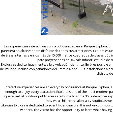
Las experiencias interactivas son la cotidianidad en el Parque Explora, un
pareciera no alcanzar para disfrutar de todas sus atracciones. Explora es
de áreas internas y en los más de 15.000 metros cuadrados de plazas pública
para proyecciones en 3D, sala infantil, estudio de 
Explora se dedica, igualmente, a la divulgación científica. En él es posible
del mundo, incluso con ganadores del Premio Nobel. Sus instalaciones alberg
disfruta d
Interactive experiences are an everyday occurrence at Parque Explora, a
enough to enjoy every attraction. Explora is one of the most modern par
square feet of outdoor public areas are home to some 300 interactive exp
movies, a children's salon, a TV studio, as w
Likewise Explora is dedicated to scientific endeavors. It is not uncommon to 
winners. The visitor has the opportunity to learn while havin