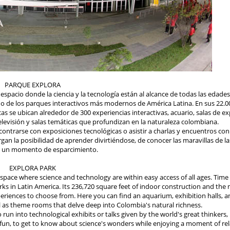
PARQUE EXPLORA
 espacio donde la ciencia y la tecnología están al alcance de todas las edad
 uno de los parques interactivos más modernos de América Latina. En sus 22
s se ubican alrededor de 300 experiencias interactivas, acuario, salas de ex
televisión y salas temáticas que profundizan en la naturaleza colombiana.
 encontrarse con exposiciones tecnológicas o asistir a charlas y encuentros 
an la posibilidad de aprender divirtiéndose, de conocer las maravillas de la
e un momento de esparcimiento.
EXPLORA PARK
 space where science and technology are within easy access of all ages. Tim
ks in Latin America. Its 236,720 square feet of indoor construction and the
eriences to choose from. Here you can find an aquarium, exhibition halls, a
ell as theme rooms that delve deep into Colombia's natural richness.
run into technological exhibits or talks given by the world's great thinkers,
g fun, to get to know about science's wonders while enjoying a moment of rel