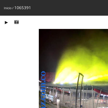
1065391
Inicio
/