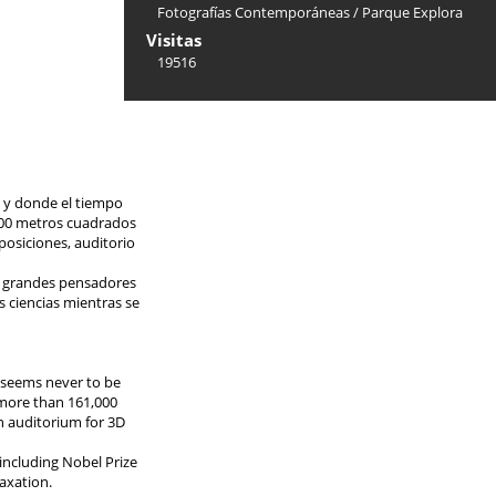
Fotografías Contemporáneas
/
Parque Explora
Visitas
19516
es y donde el tiempo
.000 metros cuadrados
posiciones, auditorio
con grandes pensadores
s ciencias mientras se
e seems never to be
 more than 161,000
n auditorium for 3D
 including Nobel Prize
axation.