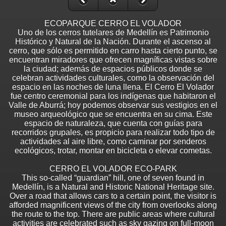
ECOPARQUE CERRO EL VOLADOR
Uno de los cerros tutelares de Medellín es Patrimonio
Histórico y Natural de la Nación. Durante el ascenso al
cerro, que sólo es permitido en carro hasta cierto punto, se
encuentran miradores que ofrecen magníficas vistas sobre
la ciudad; además de espacios públicos donde se
celebran actividades culturales, como la observación del
espacio en las noches de luna llena. El Cerro El Volador
fue centro ceremonial para los indígenas que habitaron el
Valle de Aburrá; hoy podemos observar sus vestigios en el
museo arqueológico que se encuentra en su cima. Este
espacio de naturaleza, que cuenta con guías para
recorridos grupales, es propicio para realizar todo tipo de
actividades al aire libre, como caminar por senderos
ecológicos, trotar, montar en bicicleta o elevar cometas.
CERRO EL VOLADOR ECO-PARK
This so-called “guardian” hill, one of seven found in
Medellín, is a Natural and Historic National Heritage site.
Over a road that allows cars to a certain point, the visitor is
afforded magnificent views of the city from overlooks along
the route to the top. There are public areas where cultural
activities are celebrated such as sky gazing on full-moon