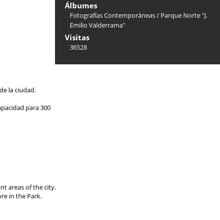
Álbumes
Fotografías Contemporáneas
/
Parque Norte "J.
Emilio Valderrama"
Visitas
36528
de la ciudad.
capacidad para 300
t areas of the city.
re in the Park.