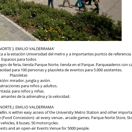
ORTE ‘J. EMILIO VALDERRAMA’
a a la estación Universidad del metro y a importantes puntos de referencia 
Espacios para todos
juegos de feria, tienda Parque Norte, tienda en el Parque. Parqueaderos con 
acidad para 100 personas y plazoleta de eventos para 5.000 asistentes.
Plazoletas
ición: mirador, jungla y avión.
 atracciones para niños y adultos.
ntasía: para niños y niñas.
 amantes de la adrenalina y la velocidad.
NORTE J. EMILIO VALDERRAMA
n, is within easy access of the University Metro Station and other importan
e (Food Concession) -at every venue-, arcade games, Parque Norte Store, Sto
 vehicles, 8 buses, 50 motorcycles.
ests and an open-air Events Venue for 5000 people.