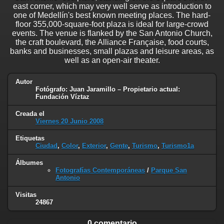
east corner, which may very well serve as introduction to
one of Medellín's best known meeting places. The hard-
floor 355,000-square-foot plaza is ideal for large-crowd
events. The venue is flanked by the San Antonio Church,
the craft boulevard, the Alliance Française, food courts,
banks and businesses, small plazas and leisure areas, as
well as an open-air theater.
Autor
Fotógrafo: Juan Jaramillo – Propietario actual:
Fundación Víztaz
Creada el
Viernes 20 Junio 2008
Etiquetas
Ciudad
,
Color
,
Exterior
,
Gente
,
Turismo
,
Turismo1a
Álbumes
Fotografías Contemporáneas
/
Parque San
Antonio
Visitas
24867
0 comentario