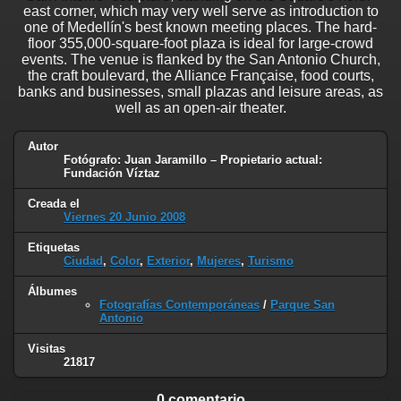
east corner, which may very well serve as introduction to
one of Medellín's best known meeting places. The hard-
floor 355,000-square-foot plaza is ideal for large-crowd
events. The venue is flanked by the San Antonio Church,
the craft boulevard, the Alliance Française, food courts,
banks and businesses, small plazas and leisure areas, as
well as an open-air theater.
Autor
Fotógrafo: Juan Jaramillo – Propietario actual:
Fundación Víztaz
Creada el
Viernes 20 Junio 2008
Etiquetas
Ciudad
,
Color
,
Exterior
,
Mujeres
,
Turismo
Álbumes
Fotografías Contemporáneas
/
Parque San
Antonio
Visitas
21817
0 comentario