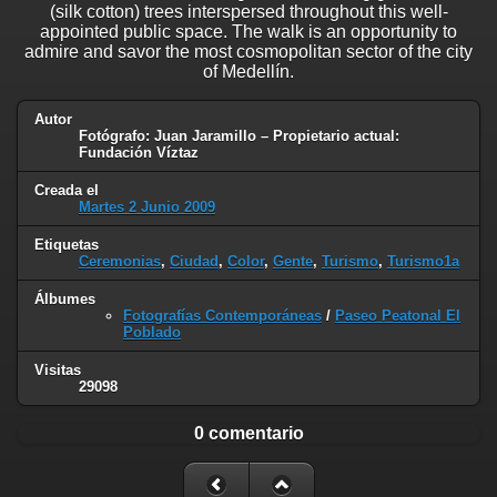
(silk cotton) trees interspersed throughout this well-
appointed public space. The walk is an opportunity to
admire and savor the most cosmopolitan sector of the city
of Medellín.
Autor
Fotógrafo: Juan Jaramillo – Propietario actual:
Fundación Víztaz
Creada el
Martes 2 Junio 2009
Etiquetas
Ceremonias
,
Ciudad
,
Color
,
Gente
,
Turismo
,
Turismo1a
Álbumes
Fotografías Contemporáneas
/
Paseo Peatonal El
Poblado
Visitas
29098
0 comentario