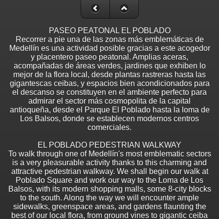
PASEO PEATONAL EL POBLADO
Recorrer a pie una de las zonas más emblemáticas de
Medellín es una actividad posible gracias a este acogedor
y placentero paseo peatonal. Amplias aceras,
acompañadas de áreas verdes, jardines que exhiben lo
mejor de la flora local, desde plantas rastreras hasta las
gigantescas ceibas, y espacios bien acondicionados para
el descanso se constituyen en el ambiente perfecto para
admirar el sector más cosmopolita de la capital
antioqueña, desde el Parque El Poblado hasta la loma de
Los Balsos, donde se establecen modernos centros
comerciales.
EL POBLADO PEDESTRIAN WALKWAY
To walk through one of Medellín's most emblematic sectors
is a very pleasurable activity thanks to this charming and
attractive pedestrian walkway. We shall begin our walk at
Poblado Square and work our way to the Loma de Los
Balsos, with its modern shopping malls, some 8-city blocks
to the south. Along the way we will encounter ample
sidewalks, greenspace areas, and gardens flaunting the
best of our local flora, from ground vines to gigantic ceiba