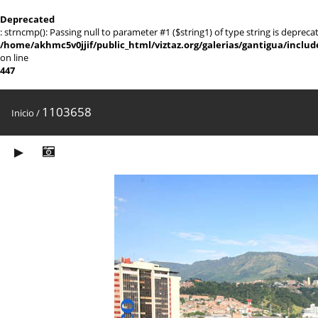
Deprecated
: strncmp(): Passing null to parameter #1 ($string1) of type string is depreca
/home/akhmc5v0jjif/public_html/viztaz.org/galerias/gantigua/includ
on line
447
1103658
Inicio
/