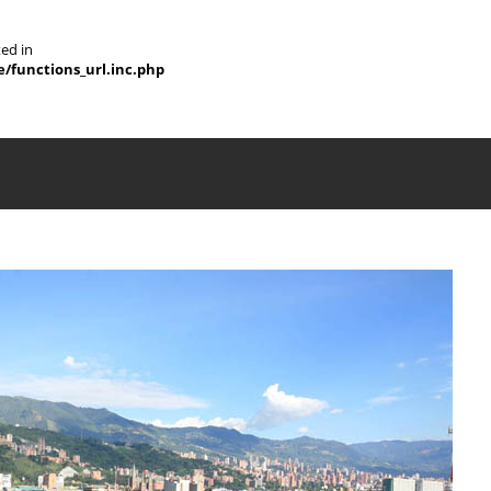
ted in
e/functions_url.inc.php