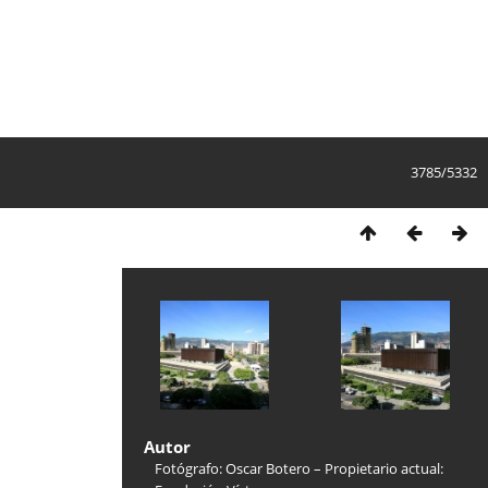
3785/5332
Autor
Fotógrafo: Oscar Botero – Propietario actual: