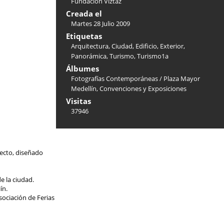
Fundación Víztaz
Creada el
Martes 28 Julio 2009
Etiquetas
Arquitectura
,
Ciudad
,
Edificio
,
Exterior
,
Panorámica
,
Turismo
,
Turismo1a
Álbumes
Fotografías Contemporáneas
/
Plaza Mayor
Medellín, Convenciones y Exposiciones
Visitas
37946
fecto, diseñado
e la ciudad.
ín.
sociación de Ferias