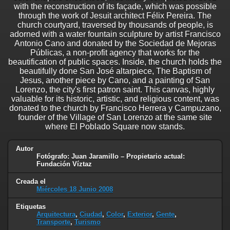
with the reconstruction of its façade, which was possible
through the work of Jesuit architect Félix Pereira. The
church courtyard, traversed by thousands of people, is
adorned with a water fountain sculpture by artist Francisco
Antonio Cano and donated by the Sociedad de Mejoras
Públicas, a non-profit agency that works for the
beautification of public spaces. Inside, the church holds the
beautifully done San José altarpiece, The Baptism of
Jesus, another piece by Cano, and a painting of San
Lorenzo, the city's first patron saint. This canvas, highly
valuable for its historic, artistic, and religious content, was
donated to the church by Francisco Herrera y Campuzano,
founder of the Village of San Lorenzo at the same site
where El Poblado Square now stands.
Autor
Fotógrafo: Juan Jaramillo – Propietario actual:
Fundación Víztaz
Creada el
Miércoles 18 Junio 2008
Etiquetas
Arquitectura
,
Ciudad
,
Color
,
Exterior
,
Gente
,
Transporte
,
Turismo