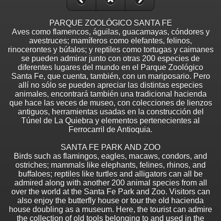
PARQUE ZOOLÓGICO SANTA FE
Aves como flamencos, águilas, guacamayas, cóndores y
avestruces; mamíferos como elefantes, felinos,
rinocerontes y búfalos; y reptiles como tortugas y caimanes
se pueden admirar junto con otras 200 especies de
diferentes lugares del mundo en el Parque Zoológico
Santa Fe, que cuenta, también, con un mariposario. Pero
allí no sólo se pueden apreciar las distintas especies
animales, encontrará también una tradicional hacienda
que hace las veces de museo, con colecciones de lienzos
antiguos, herramientas usadas en la construcción del
Túnel de La Quiebra y elementos pertenecientes al
Ferrocarril de Antioquia.
SANTA FE PARK AND ZOO
Birds such as flamingos, eagles, macaws, condors, and
ostriches; mammals like elephants, felines, rhinos, and
buffaloes; reptiles like turtles and alligators can all be
admired along with another 200 animal species from all
over the world at the Santa Fe Park and Zoo. Visitors can
also enjoy the butterfly house or tour the old hacienda
house doubling as a museum. Here, the tourist can admire
the collection of old tools belonging to and used in the