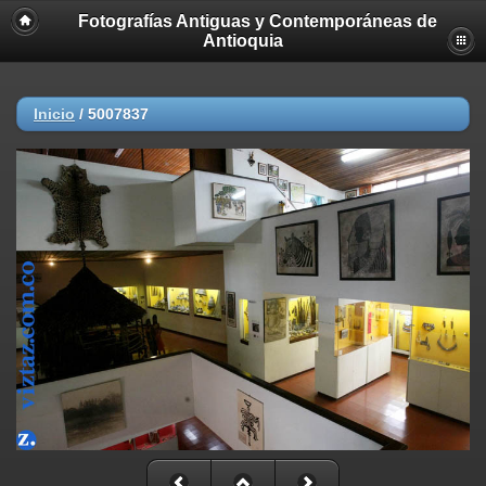
Fotografías Antiguas y Contemporáneas de
Deprecated
: strncmp(): Passing null to parameter #1 ($string1) of type
Antioquia
string is deprecated in
/home/akhmc5v0jjif/public_html/viztaz.org/galerias/gantigua/inclu
on line
447
Inicio
/
5007837