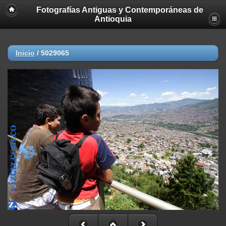
Fotografías Antiguas y Contemporáneas de
Deprecated
: strncmp(): Passing null to parameter #1 ($string1) of type
Antioquia
string is deprecated in
/home/akhmc5v0jjif/public_html/viztaz.org/galerias/gantigua/inclu
on line
447
Inicio
/
5029065