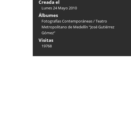
Creada el
Lunes 24 Mayo 2010
Álbumes
Fotografías Contemporáneas
/
Teatro
Metropolitano de Medellín “José Gutiérrez
Gómez”
Visitas
19768