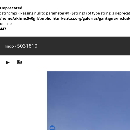
Deprecated
: strncmp(): Passing null to parameter #1 ($string1) of type string is depreca
/home/akhmc5v0jjif/public_html/viztaz.org/galerias/gantigua/includ
on line
447
5031810
Inicio
/