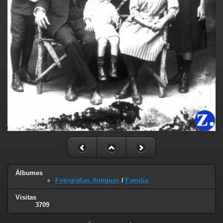
Álbumes
Fotografías Antiguas
/
Familia
Visitas
3709