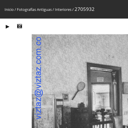
2705932
Inicio
/
Fotografías Antiguas
/
Interiores
/