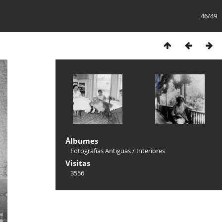
46/49
Álbumes
Fotografías Antiguas
/
Interiores
Visitas
3556