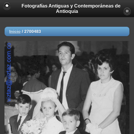
Fotografías Antiguas y Contemporáneas de
Deprecated
: strncmp(): Passing null to parameter #1 ($string1) of type
Antioquia
string is deprecated in
/home/akhmc5v0jjif/public_html/viztaz.org/galerias/gantigua/inclu
on line
447
Inicio
/
2700483