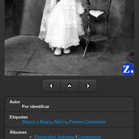
Autor
Por identificar
Etiquetas
Blanco y Negro
,
Niñ@s
,
Primera Comunión
Álbumes
Fotografías Antiguas
/
Ceremonias