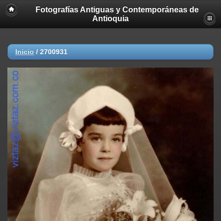
Fotografías Antiguas y Contemporáneas de
Deprecated
: strncmp(): Passing null to parameter #1 ($string1) of type
Antioquia
string is deprecated in
/home/akhmc5v0jjif/public_html/viztaz.org/galerias/gantigua/inclu
on line
447
Inicio
/
2700931