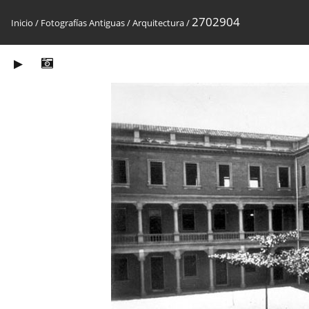
2702904
Inicio
/
Fotografías Antiguas
/
Arquitectura
/