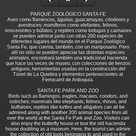
PARQUE ZOOLÓGICO SANTA FE
Aves como flamencos, águilas, guacamayas, cóndores y
avestruces; mamíferos como elefantes, felinos,
rinocerontes y búfalos; y reptiles como tortugas y caimanes
se pueden admirar junto con otras 200 especies de
diferentes lugares del mundo en el Parque Zoológico
Santa Fe, que cuenta, también, con un mariposario. Pero
allí no sólo se pueden apreciar las distintas especies
animales, encontrará también una tradicional hacienda
que hace las veces de museo, con colecciones de lienzos
antiguos, herramientas usadas en la construcción del
Túnel de La Quiebra y elementos pertenecientes al
Ferrocarril de Antioquia.
SANTA FE PARK AND ZOO
Birds such as flamingos, eagles, macaws, condors, and
ostriches; mammals like elephants, felines, rhinos, and
buffaloes; reptiles like turtles and alligators can all be
admired along with another 200 animal species from all
over the world at the Santa Fe Park and Zoo. Visitors can
also enjoy the butterfly house or tour the old hacienda
house doubling as a museum. Here, the tourist can admire
the collection of old tools belonging to and used in the