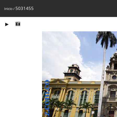
5031455
Inicio
/